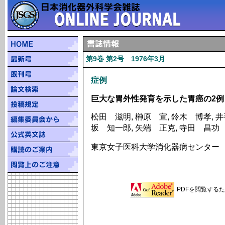
第9巻 第2号 1976年3月
症例
巨大な胃外性発育を示した胃癌の2例
松田 滋明, 榊原 宣, 鈴木 博孝, 井
坂 知一郎, 矢端 正克, 寺田 昌功
東京女子医科大学消化器病センター
PDFを閲覧するため