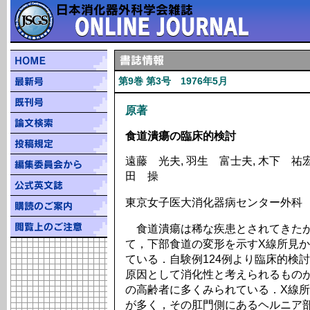
第9巻 第3号 1976年5月
原著
食道潰瘍の臨床的検討
遠藤 光夫, 羽生 富士夫, 木下 祐宏,
田 操
東京女子医大消化器病センター外科
食道潰瘍は稀な疾患とされてきたが
て，下部食道の変形を示すX線所見
ている．自験例124例より臨床的検
原因として消化性と考えられるものが
の高齢者に多くみられている．X線
が多く，その肛門側にあるヘルニア