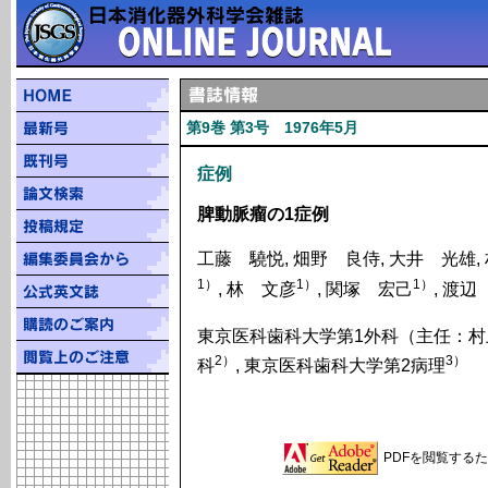
第9巻 第3号 1976年5月
症例
脾動脈瘤の1症例
工藤 驍悦, 畑野 良侍, 大井 光雄,
1）
1）
1）
, 林 文彦
, 関塚 宏己
, 渡
東京医科歯科大学第1外科（主任：村
2）
3）
科
, 東京医科歯科大学第2病理
PDFを閲覧するため