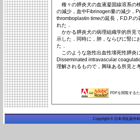
種々の膵炎犬の血液凝固線溶系の検
の減少，血中Fibrinogen量の減少，Proth
thromboplastin timeの延長，F.
れた．
かかる膵炎犬の病理組織学的所見で
示した．同時に，肺，ならびに腎に
た．
このような急性出血性壊死性膵炎に
Disseminated intravascular coagu
理解されるもので，興味ある所見と
PDFを閲覧するため
Copyright © 日本消化器外