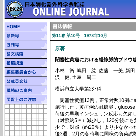
第11巻 第10号 1978年10月
原著
閉塞性黄疸における経静脈的ブドウ
小林 衛, 嶋田 紘, 佐藤 一美, 新田
沢 健, 土屋 周二
横浜市立大学第2外科
閉塞性黄疸13例，正常対照10例に経
施行した．黄疸例の耐糖能，glucose medi
荷後の早期インシュリン反応も欠如し
（対照約5％）減少し，120分後にも
少で，対照（約20％）より少なかっ
後3週，2月の各時期に同様の負荷試