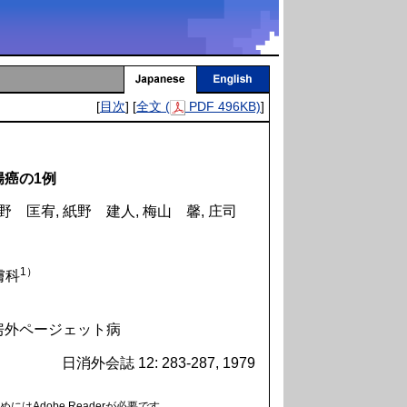
[
目次
] [
全文 (
PDF 496KB)
]
癌の1例
奥野 匡宥, 紙野 建人, 梅山 馨, 庄司
1）
膚科
乳房外ページェット病
日消外会誌 12: 283-287, 1979
にはAdobe Readerが必要です