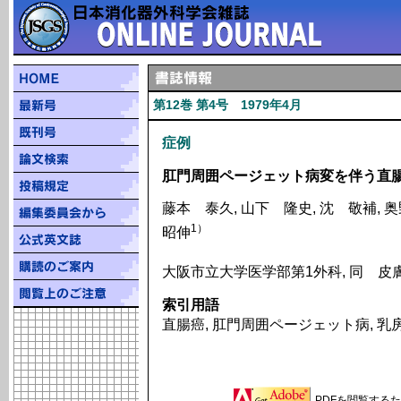
第12巻 第4号 1979年4月
症例
肛門周囲ページェット病変を伴う直腸
藤本 泰久, 山下 隆史, 沈 敬補, 
1）
昭伸
大阪市立大学医学部第1外科, 同 皮
索引用語
直腸癌, 肛門周囲ページェット病, 
PDFを閲覧するため