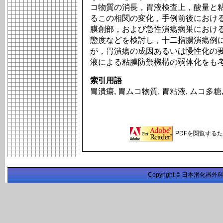
コ物質の消長，胃液検査上，酸量と
るこの相関の変化，手例前後におけ
膜創部，および急性潰瘍病巣におけ
態度などを検討し，十二指腸潰瘍例
が，胃潰瘍の成因あるいは慢性化の
液による粘膜防禦機構の弱体化をも
索引用語
胃潰瘍, 胃ムコ物質, 胃粘液, ムコ多
PDFを閲覧するため
Copyright © 日本消化器外