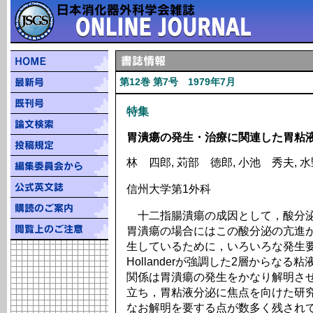
第12巻 第7号 1979年7月
特集
胃潰瘍の発生・治療に関連した胃粘
林 四郎, 苅部 徳郎, 小池 秀夫, 
信州大学第1外科
十二指腸潰瘍の成因として，酸分泌
胃潰瘍の場合にはこの酸分泌の亢進
生しているために，いろいろな発生
Hollanderが強調した2層からな
関係は胃潰瘍の発生をかなり解明さ
立ち，胃粘液分泌に焦点を向けた研
なお解明を要する点が数多く残され