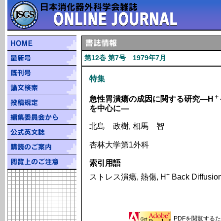
第12巻 第7号 1979年7月
特集
＋
急性胃潰瘍の成因に関する研究―H
を中心に―
北島 政樹, 相馬 智
杏林大学第1外科
索引用語
+
ストレス潰瘍, 熱傷, H
Back Diffu
PDFを閲覧するため