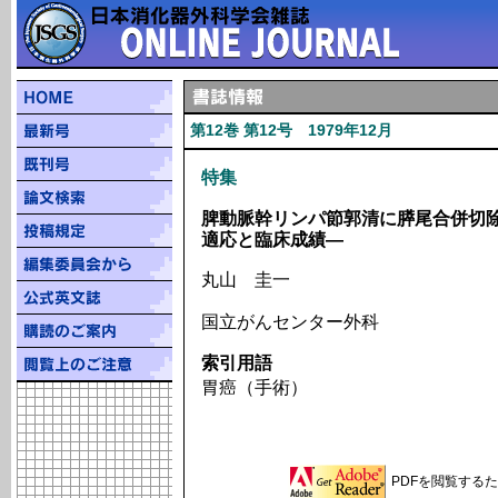
第12巻 第12号 1979年12月
特集
脾動脈幹リンパ節郭清に膵尾合併切
適応と臨床成績―
丸山 圭一
国立がんセンター外科
索引用語
胃癌（手術）
PDFを閲覧するため