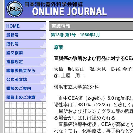
第13巻 第1号 1980年1月
原著
直腸癌の診断および再発に対するCE
大橋 昭, 西山 潔, 大見 良裕, 金子
彦, 土屋 周二
横浜市立大学第2外科
血中CEA値（z-gel法）5.0 ng
陽性率は，88.0％（22/25）と著し
局所および肝シンチグラム等の臨床
る場合がしばしば認められる．
直腸癌治癒手術後，CEAが高値と
れなくても，化学療法，再手術など