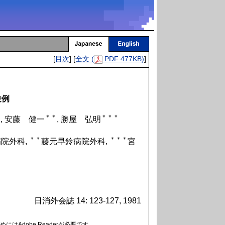
[
目次
] [
全文 (
PDF 477KB)
]
験例
＊
＊＊
＊＊＊
, 安藤 健一
, 勝屋 弘明
＊＊
＊＊＊
院外科,
藤元早鈴病院外科,
宮
日消外会誌 14: 123-127, 1981
にはAdobe Readerが必要です