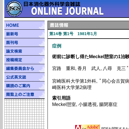
第14巻 第1号 1981年1月
症例
術前に診断し得たMeckel憩室の1治
宮路 重和, 香月 武人, 八尋 克三
＊
宮崎医科大学第1外科,
同心会古賀病
崎医科大学第2病理
索引用語
Meckel憩室, 小腸透視, 腸閉塞症
PDFを閲覧するため