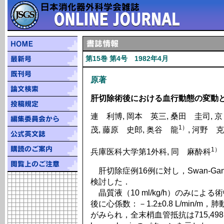
第15巻 第4号 1982年4月
原著
肝切除術後における血行動態の変動
連 利博, 岡本 英三, 桑田 圭司, 
1）
茂, 藤原 史郎, 奥谷 龍
, 河野 
1）
兵庫医科大学第1外科, 同 麻酔科
肝切除症例16例に対し，Swan-Gan
検討した．
晶質液（10 ml/kg/h）のみによ
後に心係数：－1.2±0.8 L/min/m，
がみられ，全末梢血管抵抗は715,498 