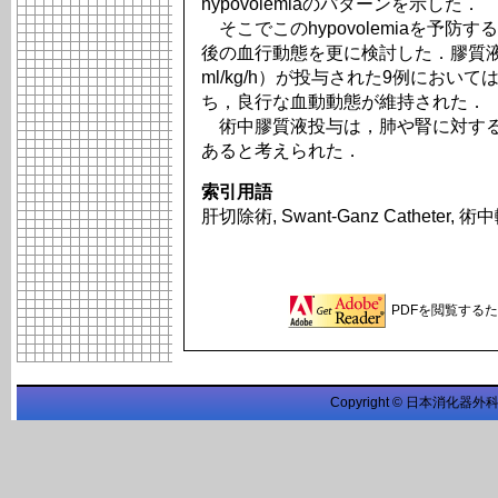
hypovolemiaのパターンを示した．
そこでこのhypovolemiaを予
後の血行動態を更に検討した．膠質液（新
ml/kg/h）が投与された9例にお
ち，良行な血動動態が維持された．
術中膠質液投与は，肺や腎に対する
あると考えられた．
索引用語
肝切除術, Swant-Ganz Catheter, 
PDFを閲覧するため
Copyright © 日本消化器外