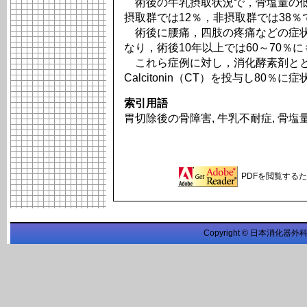
術後の牛乳摂取状況で，骨塩量の低
摂取群では12％，非摂取群では38％
術後に腰痛，四肢の疼痛などの症状
なり，術後10年以上では60～70％
これら症例に対し，消化酵素剤とともに，
Calcitonin（CT）を投与し80％
索引用語
胃切除後の骨障害, 牛乳不耐症, 骨塩量, Vita
PDFを閲覧するため
Copyright © 日本消化器外