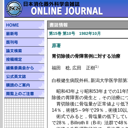
第15巻 第10号 1982年10月
原著
胃切除後の骨障害例に対する治療
1）
福田 稔, 広田 正樹
白根健生病院外科, 新潟大学医学部第
昭和43年より昭和53年までの11年
除後の胃障害の発生と，その治療に
胃切除後に骨塩量が正常値より低下
14％，術後5～9年で29％，術後10
術式でみると，骨塩量の低下している症例の
で28％，Billroth II（B-II）法群で