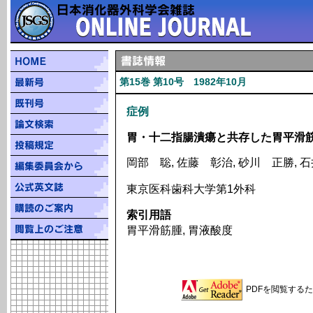
第15巻 第10号 1982年10月
症例
胃・十二指腸潰瘍と共存した胃平滑筋
岡部 聡, 佐藤 彰治, 砂川 正勝, 
東京医科歯科大学第1外科
索引用語
胃平滑筋腫, 胃液酸度
PDFを閲覧するため