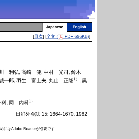
[
目次
] [
全文 (
PDF 696KB)
]
谷川 利弘, 高崎 健, 中村 光司, 鈴木
1）
 誠一郎, 羽生 富士夫, 丸山 正隆
, 黒
1）
科, 同 内科
日消外会誌 15: 1664-1670, 1982
にはAdobe Readerが必要です