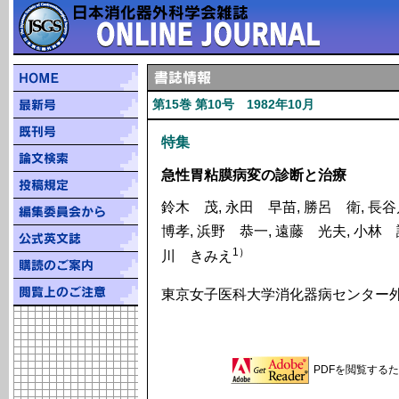
第15巻 第10号 1982年10月
特集
急性胃粘膜病変の診断と治療
鈴木 茂, 永田 早苗, 勝呂 衛, 長
博孝, 浜野 恭一, 遠藤 光夫, 小林
1）
川 きみえ
東京女子医科大学消化器病センター外
PDFを閲覧するため