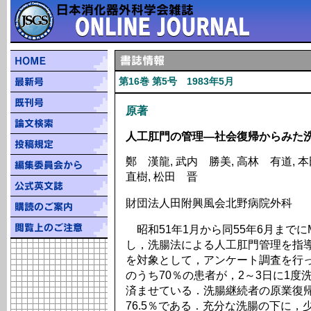
第16巻 第5号 1983年5月
原著
人工肛門の管理―社会復帰からみた
鄭 漢龍, 武内 勝美, 高林 有道, 
直樹, 松田 晋
財団法人田附興風会北野病院外科
昭和51年1月から同55年6月までに
し，洗腸法による人工肛門管理を指導
を対象として，アンケート調査を行っ
のうち70％の患者が，2～3日に1度洗
済ませている．洗腸継続者の原業復帰率
76.5％である．充分な洗腸の下に，