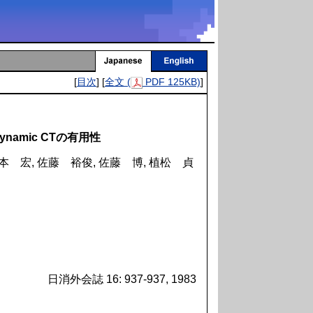
[
目次
] [
全文 (
PDF 125KB)
]
amic CTの有用性
本 宏, 佐藤 裕俊, 佐藤 博, 植松 貞
日消外会誌 16: 937-937, 1983