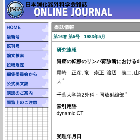
第16巻 第5号 1983年5月
研究速報
胃癌の転移のリンパ節診断におけるdyn
尾崎 正彦, 竜 崇正, 渡辺 義二, 山
＊
夫
＊
千葉大学第2外科・同放射線部
索引用語
dynamic CT
受理年月日