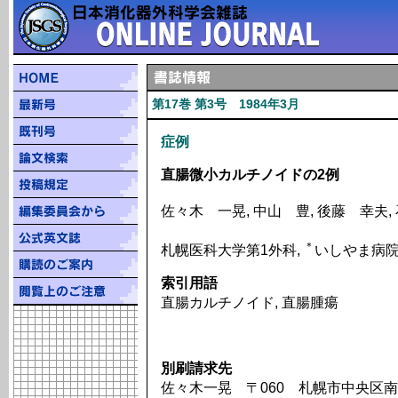
第17巻 第3号 1984年3月
症例
直腸微小カルチノイドの2例
佐々木 一晃, 中山 豊, 後藤 幸夫,
＊
札幌医科大学第1外科,
いしやま病
索引用語
直腸カルチノイド, 直腸腫瘍
別刷請求先
佐々木一晃 〒060 札幌市中央区南