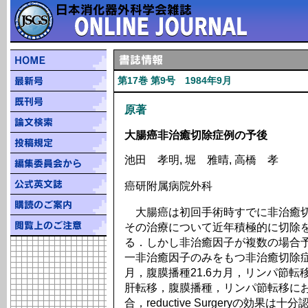
第17巻 第9号 1984年9月
原著
大腸癌非治癒切除症例の予後
池田 孝明, 堀 雅晴, 高橋 孝
癌研附属病院外科
大腸癌は初回手術時すでに非治癒切
その治療について近年積極的に切除
る．しかし非治癒因子が複数の場合
一非治癒因子のみをもつ非治癒切除症
月，腹膜播種21.6カ月，リンパ節転移
肝転移，腹膜播種，リンパ節転移に
合，reductive Surgeryの効