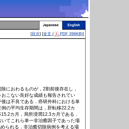
[
目次
] [
全文 (
PDF 398KB)
]
除におわるものが，2割前後存在し，
をおこない良好な成績も報告されてい
予後は不良である．癌研外科における単
例の平均生存期間は，肝転移22.2カ
15.2カ月，局所浸潤12.3カ月である．
おいてこれら単一非治癒因子であった場
果は十分認められる．非治癒切除病例を考える場