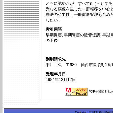
ともに認めたが，すべてn（－）で
異なる病像を呈した．肝転移を中心
療法の必要性，一般健康管理も含めた長期
したい．
索引用語
早期胃癌, 早期胃癌の脈管侵襲, 早
の予後
別刷請求先
平川 久 〒980 仙台市星陵町1番
受理年月日
1984年12月12日
PDFを閲覧するため
Copyright © 日本消化器外