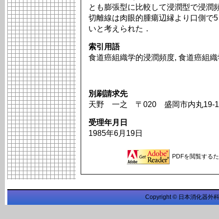
とも膨張型に比較して浸潤型で浸潤
切離線は肉眼的腫瘍辺縁より口側で5
いと考えられた．
索引用語
食道癌組織学的浸潤頻度, 食道癌組織
別刷請求先
天野 一之 〒020 盛岡市内丸19
受理年月日
1985年6月19日
PDFを閲覧するため
Copyright © 日本消化器外