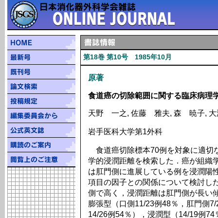
第18巻 第10号 1985年10月
原著
食道癌の切除範囲に関する臨床病理
天野 一之, 佐藤 雅夫, 森 暁子, 
岩手医科大学第1外科
食道癌切除標本70例を対象に適切
学的浸潤距離を検索した．癌が組織
は肛門側に進展している例を浸潤陽
項目の因子との関係について検討し
側で高く，浸潤距離は肛門側が長い
膨張型（口側11/23例48％，肛門側7/
14/26例54％），浸潤型（14/19例