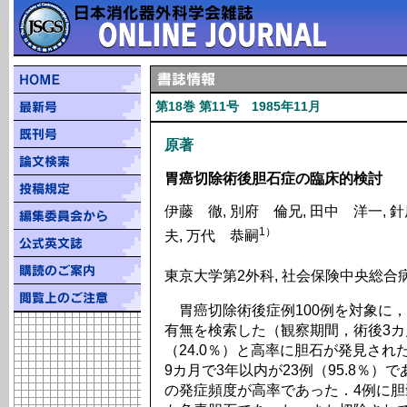
第18巻 第11号 1985年11月
原著
胃癌切除術後胆石症の臨床的検討
伊藤 徹, 別府 倫兄, 田中 洋一, 針
1）
夫, 万代 恭嗣
東京大学第2外科, 社会保険中央総合
胃癌切除術後症例100例を対象に
有無を検索した（観察期間，術後3カ
（24.0％）と高率に胆石が発見され
9カ月で3年以内が23例（95.8％
の発症頻度が高率であった．4例に