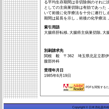
る平均生存期間は非切除例のそれに比べて有意
としての主病巣切除は有効であった
いて術後に化学療法を十分に遂行し
期間は延長を示し，術後の化学療法
索引用語
大腸癌肝転移, 大腸癌主病巣切除, 大
別刷請求先
関根 毅 〒362 埼玉県北足立郡伊
腹部外科
受理年月日
1985年6月19日
PDFを閲覧するため
Copyright © 日本消化器外