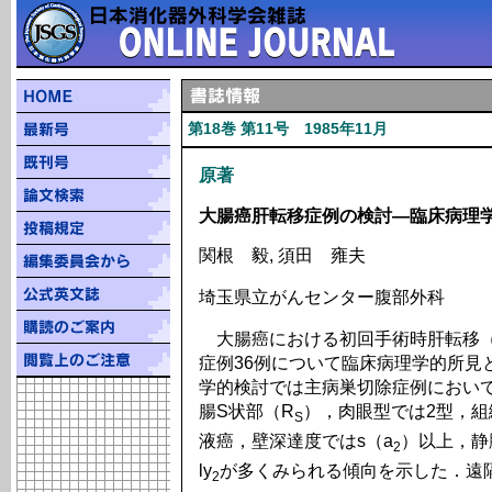
第18巻 第11号 1985年11月
原著
大腸癌肝転移症例の検討―臨床病理
関根 毅, 須田 雍夫
埼玉県立がんセンター腹部外科
大腸癌における初回手術時肝転移（
症例36例について臨床病理学的所見
学的検討では主病巣切除症例において
腸S状部（R
），肉眼型では2型，
S
液癌，壁深達度ではs（a
）以上，静
2
ly
が多くみられる傾向を示した．遠
2