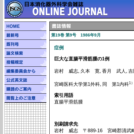
第19巻 第9号 1986年9月
症例
巨大な直腸平滑筋腫の1例
岩村 威志, 久本 寛, 香月 武人, 
1
宮崎医科大学第1外科, 同 第1内科
索引用語
直腸平滑筋腫
別刷請求先
岩村 威志 〒889-16 宮崎郡清武