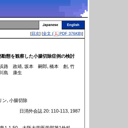
[
目次
] [
全文 (
PDF 376KB)
]
eptideの分泌動態を観察した小腸切除症例の検討
浜路 政靖, 坂本 嗣郎, 橋本 創, 竹
 川島 康生
 インスリン, 小腸切除
日消外会誌 20: 110-113, 1987
1-1-50 大阪大学医学部第1外科