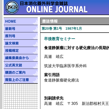
第20巻 第1号 1987年1月
卒後教育セミナー
食道静脈瘤に対する硬化療法の長期
高瀬 靖広
筑波大学臨床医学系外科
索引用語
食道静脈瘤硬化療法
別刷請求先
高瀬 靖広 〒305 新治郡桜村天王