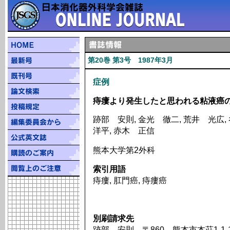
第20巻 第3号 1987年3月
症例
痔瘻より発生したと思われる粘液癌の
跡部 安則, 金光 徹二, 荒井 光広,
洋平, 赤木 正信
熊本大学第2外科
索引用語
痔瘻, 肛門癌, 痔瘻癌
別刷請求先
跡部 安則 〒860 熊本市本荘1-1