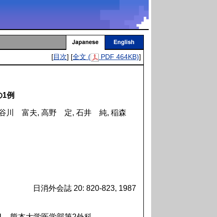
[
目次
] [
全文 (
PDF 464KB)
]
1例
 谷川 富夫, 高野 定, 石井 純, 稲森
日消外会誌 20: 820-823, 1987
-1 熊本大学医学部第2外科