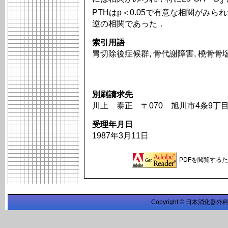
3
PTHはp＜0.05で有意な相関がみら
逆の相関であった．
索引用語
胃切除後症候群, 骨代謝障害, 橈骨骨塩
別刷請求先
川上 泰正 〒070 旭川市4条9丁
受理年月日
1987年3月11日
PDFを閲覧するため
Copyright © 日本消化器外