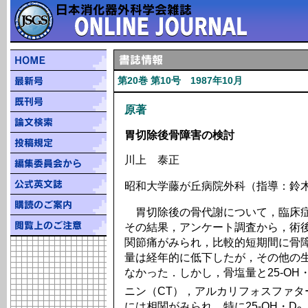
第20巻 第10号 1987年10月
原著
胃切除後骨障害の検討
川上 泰正
昭和大学藤が丘病院外科（指導：鈴
胃切除後の骨代謝について，臨床症
その結果，アンケート調査から，術後
関節痛がみられ，比較的短期間に骨
量は経年的に低下したが，その他の
なかった．しかし，骨塩量と25-OH
ニン（CT），アルカリフォスファタ
には相関がみられ，特に25-OH・D