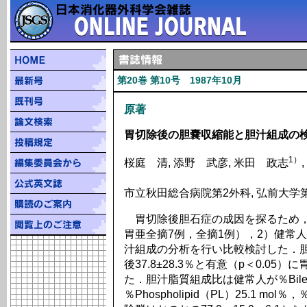
第20巻 第10号 1987年10月
原著
胃切除後の胆嚢収縮能と胆汁組成の
1）
桜庭 清, 添野 武彦, 米田 政志
市立秋田総合病院第2外科, 弘前大学
胃切除後胆石症の成因を探るため，
胃亜全摘7例，全摘1例），2）健常人
汁組成の分析を行い比較検討した．胆嚢
後37.8±28.3％と有意（p＜0.0
た．胆汁脂質組成比は健常人が％Bile Ac
％Phospholipid（PL）25.1 mol％，