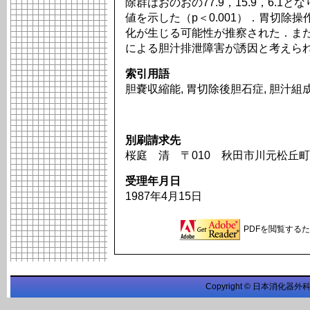
除群はおのおの77.9，15.9，6.1
値を示した（p＜0.001）．胃切除
化が生じる可能性が推察された．ま
による胆汁排泄障害が誘因と考えら
索引用語
胆嚢収縮能, 胃切除後胆石症, 胆汁組成, Lit
別刷請求先
桜庭 清 〒010 秋田市川元松丘町
受理年月日
1987年4月15日
PDFを閲覧するため
Copyright © 日本消化器外