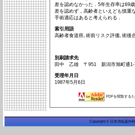
差を認めなかった．5年生存率は69
差を認めず，高齢者といえども慎重
手術適応はあると考えられる．
索引用語
高齢者食道癌, 術前リスク評価, 術後
別刷請求先
田中 乙雄 〒951 新潟市旭町通1-
受理年月日
1987年5月6日
PDFを閲覧するため
Copyright © 日本消化器外