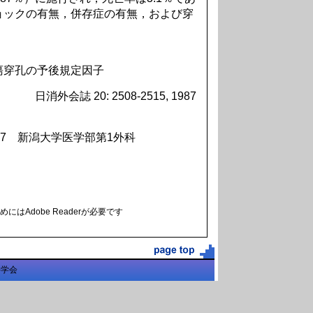
ョックの有無，併存症の有無，および穿
潰瘍穿孔の予後規定因子
日消外会誌 20: 2508-2515, 1987
57 新潟大学医学部第1外科
にはAdobe Readerが必要です
科学会