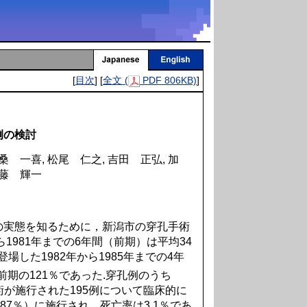
[
目次
] [
全文 (
PDF 806KB)
]
例の検討
桑 一喜, 松尾 仁之, 吉田 正弘, 加
武藤 輝一
実態を知るために，新潟市の穿孔手術
1981年までの6年間（前期）は平均34
場した1982年から1985年までの4年
前期の121％であった.穿孔例のうち
手術が施行された195例について臨床的に
87％）に施行され，死亡率は3.1％であ