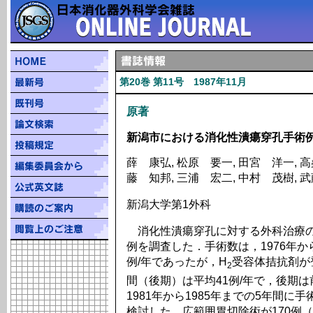
第20巻 第11号 1987年11月
原著
新潟市における消化性潰瘍穿孔手術
薛 康弘, 松原 要一, 田宮 洋一, 高
藤 知邦, 三浦 宏二, 中村 茂樹, 
新潟大学第1外科
消化性潰瘍穿孔に対する外科治療の
例を調査した．手術数は，1976年から
例/年であったが，H
受容体拮抗剤が登
2
間（後期）は平均41例/年で，後期は
1981年から1985年までの5年間に
検討した．広範囲胃切除術が170例（