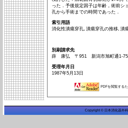
った．予後規定因子は年齢，術前シ
孔から手術までの時間であった．
索引用語
消化性潰瘍穿孔, 潰瘍穿孔の推移, 
別刷請求先
薛 康弘 〒951 新潟市旭町通1-7
受理年月日
1987年5月13日
PDFを閲覧するため
Copyright © 日本消化器外