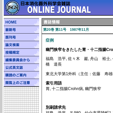
第20巻 第11号 1987年11月
症例
幽門狭窄をきたした胃・十二指腸Cro
福島 浩平, 佐々木 巖, 舟山 裕士, 
橋 道長
東北大学第1外科（主任：佐藤 寿雄
索引用語
胃, 十二指腸Crohn病, 幽門狭窄
別刷請求先
福島 浩平 〒980 仙台市星陵町1