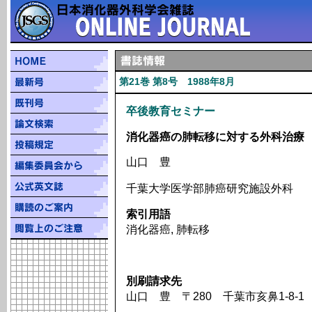
第21巻 第8号 1988年8月
卒後教育セミナー
消化器癌の肺転移に対する外科治療
山口 豊
千葉大学医学部肺癌研究施設外科
索引用語
消化器癌, 肺転移
別刷請求先
山口 豊 〒280 千葉市亥鼻1-8