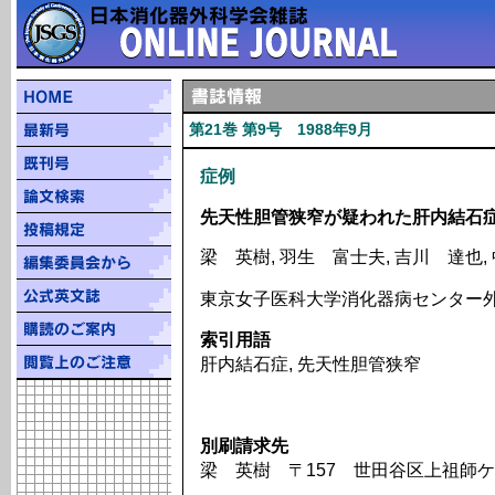
第21巻 第9号 1988年9月
症例
先天性胆管狭窄が疑われた肝内結石症
梁 英樹, 羽生 富士夫, 吉川 達也,
東京女子医科大学消化器病センター
索引用語
肝内結石症, 先天性胆管狭窄
別刷請求先
梁 英樹 〒157 世田谷区上祖師ケ谷