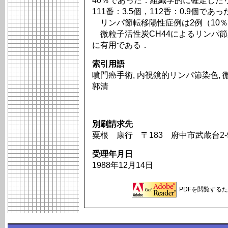
40％であった．組織学的に確定したリ
111番：3.5個，112香：0.9個であっ
リンパ節転移陽性症例は2例（10
微粒子活性炭CH44によるリンパ
に有用である．
索引用語
噴門癌手術, 内視鏡的リンパ節染色, 
郭清
別刷請求先
粟根 康行 〒183 府中市武蔵台2-
受理年月日
1988年12月14日
PDFを閲覧するため