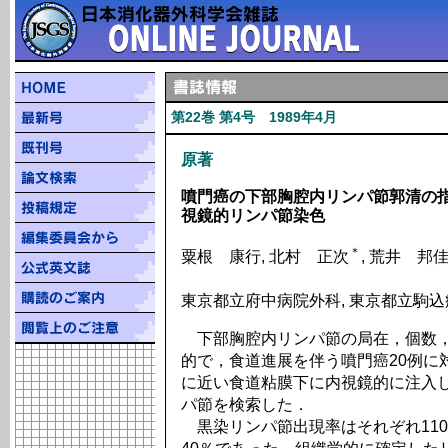
第22巻 第4号 1989年4月
原著
噴門癌の下部胸腔内リンパ節郭清の指
視鏡的リンパ節染色
＊
粟根 康行, 北村 正次
, 荒井 邦
東京都立府中病院外科, 東京都立駒
下部胸腔内リンパ節の局在，個数，
的で，食道進展を伴う噴門癌20例に
に近い食道粘膜下に内視鏡的に注入
パ節を検索した．
黒染リンパ節出現率はそれぞれ110番：