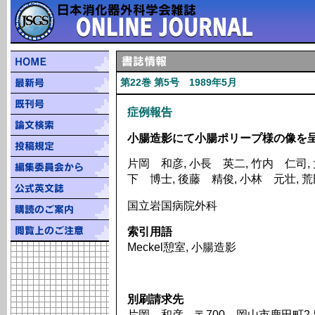
第22巻 第5号 1989年5月
症例報告
小腸造影にて小腸ポリープ様の像を呈し
片岡 和彦, 小長 英二, 竹内 仁司, 
下 博士, 後藤 精俊, 小林 元壮, 
国立岩国病院外科
索引用語
Meckel憩室, 小腸造影
別刷請求先
片岡 和彦 〒700 岡山市鹿田町2-