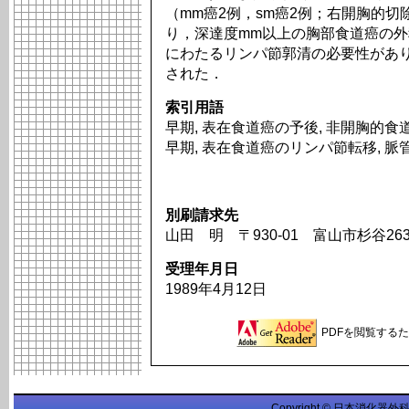
（mm癌2例，sm癌2例；右開胸的切
り，深達度mm以上の胸部食道癌の外
にわたるリンパ節郭清の必要性があ
された．
索引用語
早期, 表在食道癌の予後, 非開胸的食道
早期, 表在食道癌のリンパ節転移, 脈
別刷請求先
山田 明 〒930-01 富山市杉谷2
受理年月日
1989年4月12日
PDFを閲覧するため
Copyright © 日本消化器外