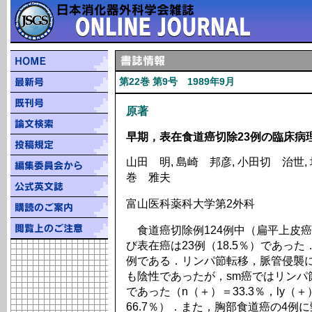
第22巻 第9号 1989年9月
原著
早期，表在食道癌切除23例の臨床病
山田 明, 島崎 邦彦, 小田切 治世, 
巻 雅夫
富山医科薬科大学第2外科
食道癌切除例124例中（扁平上皮
び表在癌は23例（18.5％）であった．深
例である．リンパ節転移，脈管侵襲に
も陰性であったが，sm癌ではリンパ
であった（n（＋）＝33.3％，ly（＋）＝
66.7％）．また，胸部食道癌の4