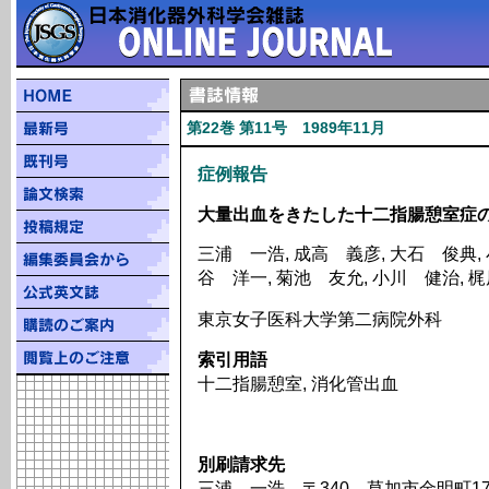
第22巻 第11号 1989年11月
症例報告
大量出血をきたした十二指腸憩室症の
三浦 一浩, 成高 義彦, 大石 俊典, 
谷 洋一, 菊池 友允, 小川 健治, 
東京女子医科大学第二病院外科
索引用語
十二指腸憩室, 消化管出血
別刷請求先
三浦 一浩 〒340 草加市金明町17