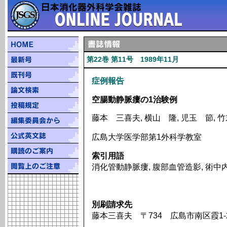
第22巻 第11号 1989年11月
症例報告
空腸動静脈瘻の1治験例
藤本 三喜夫, 横山 隆, 児玉 節, 
広島大学医学部第1外科学教室
索引用語
消化管動静脈瘻, 腹部血管造影, 術中
別刷請求先
藤本三喜夫 〒734 広島市南区霞1-