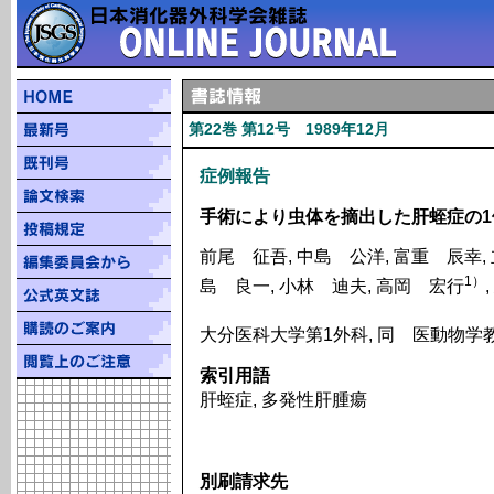
第22巻 第12号 1989年12月
症例報告
手術により虫体を摘出した肝蛭症の1
前尾 征吾, 中島 公洋, 富重 辰幸, 
1）
島 良一, 小林 迪夫, 高岡 宏行
大分医科大学第1外科, 同 医動物学
索引用語
肝蛭症, 多発性肝腫瘍
別刷請求先