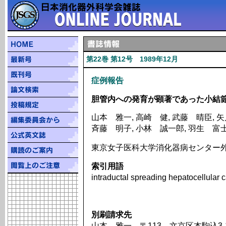
第22巻 第12号 1989年12月
症例報告
胆管内への発育が顕著であった小結
山本 雅一, 高崎 健, 武藤 晴臣, 矢
斉藤 明子, 小林 誠一郎, 羽生 富
東京女子医科大学消化器病センター
索引用語
intraductal spreading hepatocellular
別刷請求先
山本 雅一 〒113 文京区本駒込3-