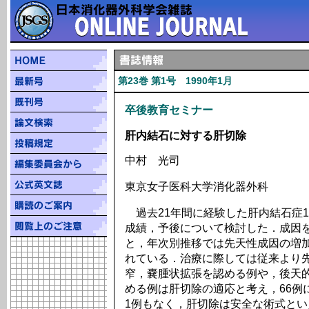
第23巻 第1号 1990年1月
卒後教育セミナー
肝内結石に対する肝切除
中村 光司
東京女子医科大学消化器外科
過去21年間に経験した肝内結石症1
成績，予後について検討した．成因
と，年次別推移では先天性成因の増加
れている．治療に際しては従来より
窄，嚢腫状拡張を認める例や，後天
める例は肝切除の適応と考え，66例
1例もなく，肝切除は安全な術式とい