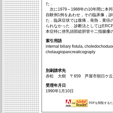
た．
次に1979～1988年の10年間に
自験例1例をあわせ，その臨床像，
た．臨床症状では腹痛，発熱，黄疸
られなかった．診断法としてはERC
本症特に傍乳頭部総胆管十二指腸瘻
索引用語
internal biliary fistula, choledochodu
cholaugiopancreaticograply
別刷請求先
赤松 大樹 〒659 芦屋市朝日ケ丘
受理年月日
1990年1月10日
PDFを閲覧するため