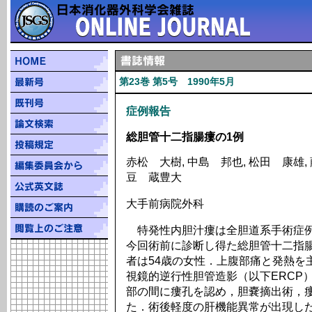
第23巻 第5号 1990年5月
症例報告
総胆管十二指腸瘻の1例
赤松 大樹, 中島 邦也, 松田 康雄, 
豆 蔵豊大
大手前病院外科
特発性内胆汁瘻は全胆道系手術症例
今回術前に診断し得た総胆管十二指
者は54歳の女性．上腹部痛と発熱を
視鏡的逆行性胆管造影（以下ERCP
部の間に瘻孔を認め，胆嚢摘出術，
た．術後軽度の肝機能異常が出現し