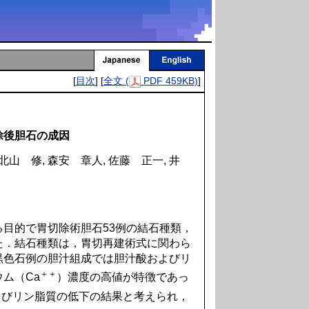
[
目次
] [
全文 (
PDF 459KB)
]
除後胆石の成因
北山 修, 森安 章人, 佐藤 正一, 井
目的で胃切除術胆石53例の結石種類，
た．結石種類は，胃切再建術式に関わら
黒色石例の胆汁組成では胆汁酸およびリ
＋＋
ム（Ca
）濃度の高値が特徴であっ
よびリン脂質の低下の結果と考えられ，