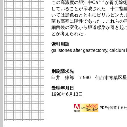
＋＋
この高濃度の胆汁中Ca
が胃切除
していることが示唆された．十二指腸
いては黒色石とともにピリルビンカ
菌も高率に陽性であった．これらの
細菌叢の変化から胆道感染が引き起
とが考えられた．
索引用語
gallstones after gastrectomy, calcium i
別刷請求先
臼井 律郎 〒980 仙台市青葉区星
受理年月日
1990年6月13日
PDFを閲覧するため