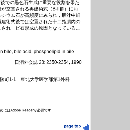
術後での黒色石生成に重要な役割を果た
が空置される再建術式（B-II群）にお
ルシウム石が高頻度にみられ，胆汁中細
再建術式後では空置された十二指腸内の
こされ，ビ石形成の原因となっているこ
n bile, bile acid, phospholipid in bile
日消外会誌 23: 2350-2354, 1990
陵町1-1 東北大学医学部第1外科
にはAdobe Readerが必要です