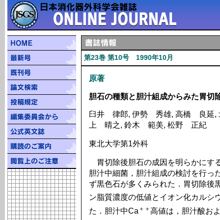
第23巻 第10号 1990年10月
原著
胆石の種類と胆汁組成からみた胃切
臼井 律郎, 伊勢 秀雄, 高橋 良延, 
上 晴之, 鈴木 範美, 松野 正紀
東北大学第1外科
胃切除後胆石の成因を明らかにする
胆汁中細菌，胆汁組成の検討を行っ
ず黒色石が多くみられた．胃切除後
ン脂質濃度の低値とイオン化カルシウ
＋＋
た．胆汁中Ca
高値は，胆汁酸お