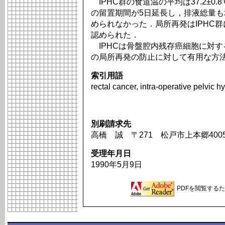
IPHC群の食道温の平均は37.2±0
の留置期間が5日延長し，排液総量
められなかった．局所再発はIPHC
認められた．
IPHCは骨盤腔内残存癌細胞に対
の局所再発の防止に対して有用な方
索引用語
rectal cancer, intra-operative pelvic
別刷請求先
高橋 誠 〒271 松戸市上本郷40
受理年月日
1990年5月9日
PDFを閲覧するため