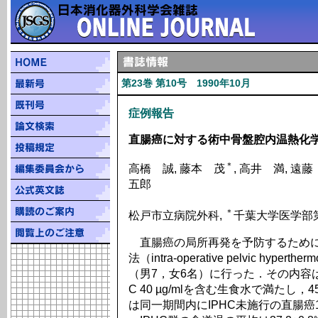
第23巻 第10号 1990年10月
症例報告
直腸癌に対する術中骨盤腔内温熱化
＊
高橋 誠, 藤本 茂
, 高井 満, 遠
五郎
＊
松戸市立病院外科,
千葉大学医学部
直腸癌の局所再発を予防するために
法（intra-operative pelvic hype
（男7，女6名）に行った．その内容は直
C 40 µg/mlを含む生食水で満たし，
は同一期間内にIPHC未施行の直腸癌