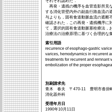
それぞれ認めた．
再発・遺残の機序を血管造影所見な
する消化管壁内外の副血行路血流の
与よりも，固有食道動脈血流の遮断
確認された．この再発・遺残機序に
て，選択的固有食道動脈塞栓療法，
治療法の治療原理に基づく合理的な
索引用語
recurrence of esophago-gastric varic
varices, hemodynamics in recurrent an
treatments for recurrent and remnant va
embolization of the proper esophageal
別刷請求先
青木 春夫 〒470-11 豊明市沓掛
消化器外科
受理年月日
1990年10月11日