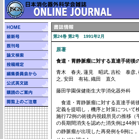
第24巻 第2号 1991年2月
原著
食道・胃静脈瘤に対する直達手術後
青木 春夫, 蓮見 昭武, 吉松 泰彦, 
之, 安田 有祐, 織田 直久
藤田学園保健衛生大学消化器外科
食道・胃静脈瘤に対する直達手術後
定義を提唱し，機序と対策について
施行72例の術後内視鏡所見の推移（
の長期間消失を認めた消失例は44例
の静脈瘤が出現した再発例を6例に，