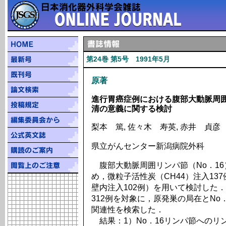
第24巻 第5号 1991年5月
原著
進行胃癌症例における腹部大動脈周
清の意義に関する検討
梨本 篤, 佐々木 寿英, 赤井 貞彦
県立がんセンター新潟病院外科
腹部大動脈周囲リンパ節（No．1
め，微粒子活性炭（CH44）注入13
壁内注入102例）を用いて検討した．
312例を対象に，原発巣の局在とNo
関連性を検索した．
結果：1）No．16リンパ節へのリ