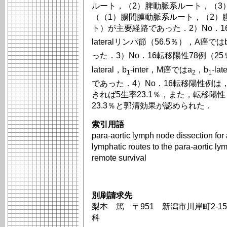
ルート，（2）脾動脈系ルート，（3
（（1）腸間膜動脈系ルート，（2）
ト）が主要経路であった．2）No．1
lateralリンパ節（56.5％），A癌では
った．3）No．16転移陽性78例（2
lateral，b
-inter，M癌ではa
，b
-la
1
2
1
であった．4）No．16転移陽性例は
きれば5生率23.1％，また，転移陽
23.3％と郭清効果が認められた．
索引用語
para-aortic lymph node dissection for
lymphatic routes to the para-aortic l
remote survival
別刷請求先
梨本 篤 〒951 新潟市川岸町2-
科