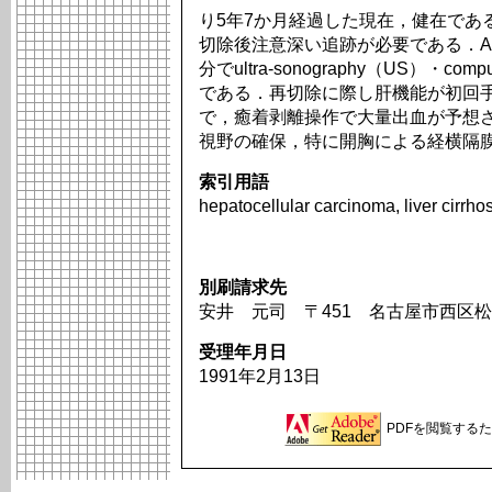
り5年7か月経過した現在，健在であ
切除後注意深い追跡が必要である．Alpha
分でultra-sonography（US）・co
である．再切除に際し肝機能が初回
で，癒着剥離操作で大量出血が予想
視野の確保，特に開胸による経横隔
索引用語
hepatocellular carcinoma, liver cirrhos
別刷請求先
安井 元司 〒451 名古屋市西区松
受理年月日
1991年2月13日
PDFを閲覧するため