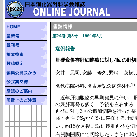
第24巻 第8号 1991年8月
症例報告
肝硬変併存肝細胞癌に対し4回の肝切
安井 元司, 安藤 修久, 野崎 英樹,
1）
名鉄病院外科, 名古屋記念病院外科
近年肝細胞癌の早期発見に伴い，肝
の残肝再発も多く，予後を左右する
再発に対し3回の追加切除を行った症
歳・男性でS
からS
に存在する肝硬
2
4
い，約15か月後にS
に残肝再発を切
6
右開胸開腹にて切除した．さらに10