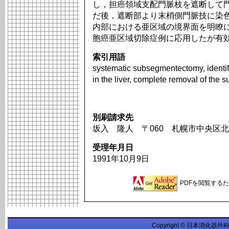
し，担癌領域支配門脈枝を遮断して門脈
だ後，遮断部より末梢側門脈技に染
内部における亜区域の境界面を明瞭
胞癌亜区域切除症例に応用したが有
索引用語
systematic subsegmentectomy, identif
in the liver, complete removal of the
別刷請求先
坂入 隆人 〒060 札幌市中央区
受理年月日
1991年10月9日
PDFを閲覧するため
Copyright © 日本消化器外