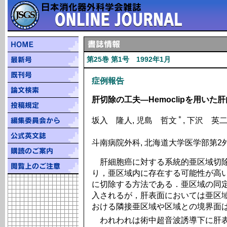
第25巻 第1号 1992年1月
症例報告
肝切除の工夫―Hemoclipを用い
＊
坂入 隆人, 児島 哲文
, 下沢 英
斗南病院外科, 北海道大学医学部第2
肝細胞癌に対する系統的亜区域切除
り，亜区域内に存在する可能性が高
に切除する方法である．亜区域の同
入されるが，肝表面においては亜区
おける隣接亜区域や区域との境界面
われわれは術中超音波誘導下に肝表面から