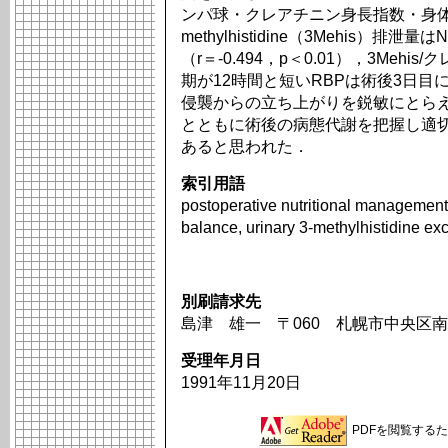
ンパ球・クレアチニン身長指数・身体
methylhistidine（3Mehis）
（r＝-0.494，p＜0.01），3Me
期が12時間と短いRBPは術後3日目にも
侵襲からの立ち上がりを鋭敏にとらえて
とともに術後の病態代謝を把握し適
あると思われた．
索引用語
postoperative nutritional management, 
balance, urinary 3-methylhistidine exc
別刷請求先
島津 雄一 〒060 札幌市中央区南
受理年月日
1991年11月20日
PDFを閲覧するため