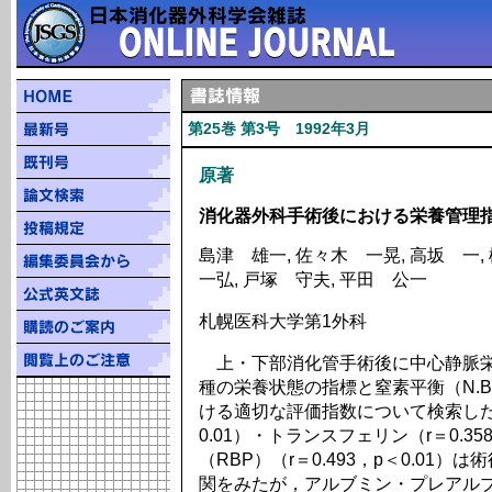
第25巻 第3号 1992年3月
原著
消化器外科手術後における栄養管理
島津 雄一, 佐々木 一晃, 高坂 一,
一弘, 戸塚 守夫, 平田 公一
札幌医科大学第1外科
上・下部消化管手術後に中心静脈栄
種の栄養状態の指標と窒素平衡（N.B
ける適切な評価指数について検索した．
0.01）・トランスフェリン（r＝0.3
（RBP）（r＝0.493，p＜0.01）
関をみたが，アルブミン・プレアル